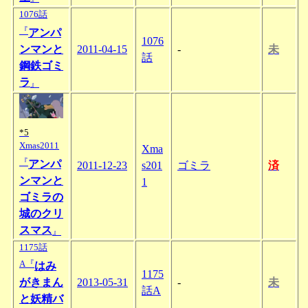
1076話
『
アンパ
1076
ンマンと
2011-04-15
-
未
話
鋼鉄ゴミ
ラ
』
*5
Xmas2011
Xma
『
アンパ
2011-12-23
s201
ゴミラ
済
ンマンと
1
ゴミラの
城のクリ
スマス
』
1175話
A『
はみ
1175
がきまん
2013-05-31
-
未
話A
と妖精バ