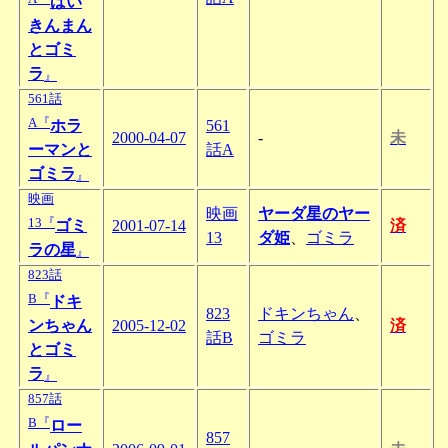
ばい
きんまん
とゴミ
ラ
』
561話
A『
ホラ
561
2000-04-07
-
未
ーマンと
話A
ゴミラ
』
映画
映画
ヤーダ星のヤー
13『
ゴミ
2001-07-14
済
13
ダ姫
、
ゴミラ
ラの星
』
823話
B『
ドキ
823
ドキンちゃん
、
ンちゃん
2005-12-02
済
話B
ゴミラ
とゴミ
ラ
』
857話
B『
ロー
857