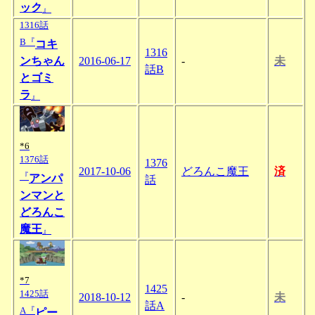
ック
』
1316話
B『
コキ
1316
ンちゃん
2016-06-17
-
未
話B
とゴミ
ラ
』
*6
1376話
1376
2017-10-06
どろんこ魔王
済
『
アンパ
話
ンマンと
どろんこ
魔王
』
*7
1425
1425話
2018-10-12
-
未
話A
A『
ピー