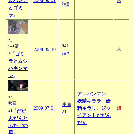
ルパンナ
2006-09-01
-
未
話B
とゴミ
ラ
』
*3
941
941話
2008-05-30
-
未
話A
A『
ゴミ
ラとムシ
バキンマ
ン
』
アンパンマン
、
*4
妖精キララ
、
妖
映画
映画
2009-07-04
精キラリ
、
ジャ
済
21『
だだ
21
イアントだだん
んだんと
だん
ふたごの
星
』