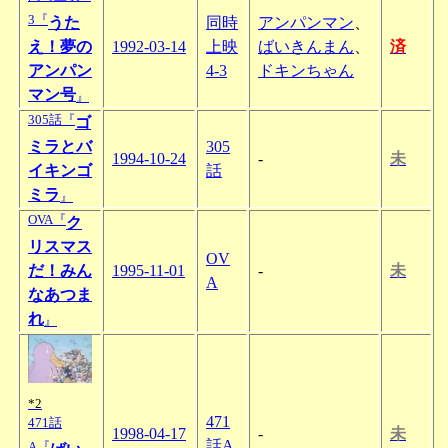
3『
うた
同時
アンパンマン
、
え！夢の
1992-03-14
上映
ばいきんまん
、
済
アンパン
4-3
ドキンちゃん
マン号
』
305話『
ゴ
ミラとバ
305
1994-10-24
-
未
イキンゴ
話
ミラ
』
OVA『
ク
リスマス
OV
だ！みん
1995-11-01
-
未
A
なあつま
れ
』
*2
471
471話
1998-04-17
-
未
話A
A『