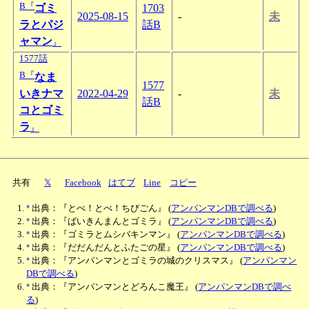
B『
ゴミ
1703
2025-08-15
-
未
ラとパジ
話B
ャマン
』
1577話
B『
なま
1577
いきナマ
2022-04-29
-
未
話B
コとゴミ
ラ
』
共有
𝕏
Facebook
はてブ
Line
コピー
*
出典：『とべ！とべ！ちびごん』
(
アンパンマンDBで調べる
)
*
出典：『ばいきんまんとゴミラ』
(
アンパンマンDBで調べる
)
*
出典：『ゴミラとムシバキンマン』
(
アンパンマンDBで調べる
)
*
出典：『だだんだんとふたごの星』
(
アンパンマンDBで調べる
)
*
出典：『アンパンマンとゴミラの城のクリスマス』
(
アンパンマン
DBで調べる
)
*
出典：『アンパンマンとどろんこ魔王』
(
アンパンマンDBで調べ
る
)