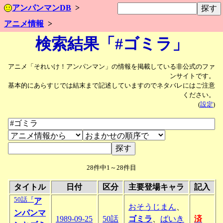
アンパンマンDB
アニメ情報
検索結果「#ゴミラ」
アニメ「それいけ！アンパンマン」の情報を掲載している非公式のファ
ンサイトです。
基本的にあらすじでは結末まで記述していますのでネタバレにはご注意
ください。
(
設定
)
28件中1～28件目
タイトル
日付
区分
主要登場キャラ
記入
50話『
ア
おそうじまん
、
ンパンマ
1989-09-25
50話
ゴミラ
、
ばいき
済