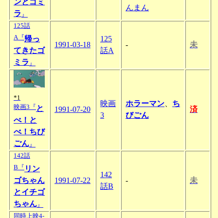
ンとゴミ
んまん
ラ
』
125話
A『
帰っ
125
1991-03-18
-
未
てきたゴ
話A
ミラ
』
*1
映画
ホラーマン
、
ち
映画3『
と
1991-07-20
済
3
びごん
べ！と
べ！ちび
ごん
』
142話
B『
リン
142
ゴちゃん
1991-07-22
-
未
話B
とイチゴ
ちゃん
』
同時上映4-