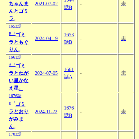
ちゃんま
2021-07-02
-
未
話B
んとゴミ
ラ
』
1653話
B『
ゴミ
1653
2024-04-19
-
未
ラともぐ
話B
りん
』
1661話
A『
ゴミ
1661
ラとねが
2024-07-05
-
未
話A
い星かな
え星
』
1676話
B『
ゴミ
1676
ラとおり
2024-11-22
-
未
話B
がみま
ん
』
1703話