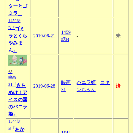
ターとゴ
ミラ
』
1459話
B『
ゴミ
1459
ラとくら
2019-06-21
-
未
話B
やみま
ん
』
*8
映画
映画
バニラ姫
、
コキ
31『
きら
2019-06-28
済
31
ンちゃん
めけ！ア
イスの国
のバニラ
姫
』
1544話
B『
あか
1544