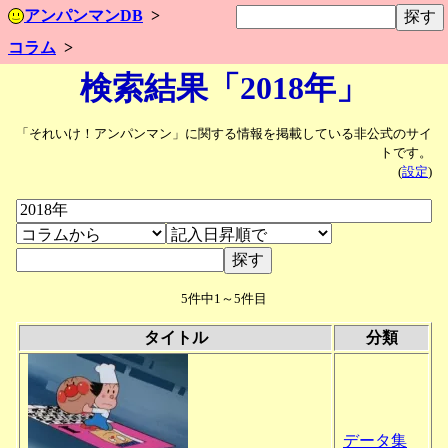
アンパンマンDB
コラム
検索結果「2018年」
「それいけ！アンパンマン」に関する情報を掲載している非公式のサイ
トです。
(
設定
)
5件中1～5件目
タイトル
分類
データ集