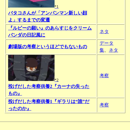
*1
バタコさんが「アンパンマン新しい顔
よ」するまでの変遷
『ルビーの願い』のあらすじをクリーム
ネタ
パンダの日記風に
データ
劇場版の考察というほどでもないもの
集
、
ネタ
考察
*2
投げだした考察供養2『カーナの失った
もの』
投げだした考察供養1『ギラリは“誰”だ
考察
ったのか』