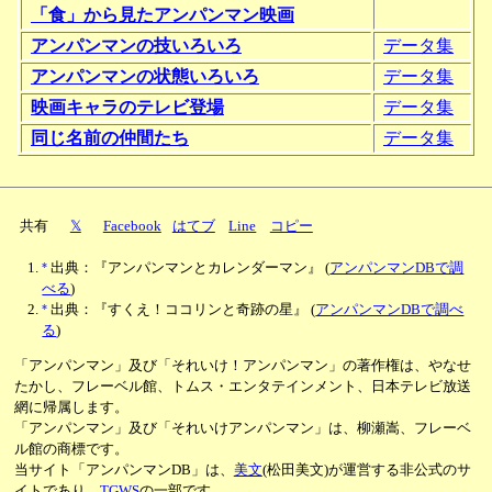
「食」から見たアンパンマン映画
アンパンマンの技いろいろ
データ集
アンパンマンの状態いろいろ
データ集
映画キャラのテレビ登場
データ集
同じ名前の仲間たち
データ集
共有
𝕏
Facebook
はてブ
Line
コピー
*
出典：『アンパンマンとカレンダーマン』
(
アンパンマンDBで調
べる
)
*
出典：『すくえ！ココリンと奇跡の星』
(
アンパンマンDBで調べ
る
)
「アンパンマン」及び「それいけ！アンパンマン」の著作権は、やなせ
たかし、フレーベル館、トムス・エンタテインメント、日本テレビ放送
網に帰属します。
「アンパンマン」及び「それいけアンパンマン」は、柳瀬嵩、フレーベ
ル館の商標です。
当サイト「アンパンマンDB」は、
美文
(松田美文)が運営する非公式のサ
イトであり、
TGWS
の一部です。