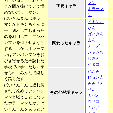
ろしい骸骨だけれどど
マン
主要キャラ
こか間が抜けていて憎
ホラーマ
めないホラーマン。
ン
ばいきんまんはホラー
ドキンち
マンがドキンちゃんに
ゃん
一目惚れしてしまった
ばいきん
のを利用して、アンパ
まん
ンマンを倒させようと
関わったキャラ
チーズ
する。しかしホラーマ
ジャムお
ンはアンパンマンをお
じさん
びき寄せるため訪れた
バタコ
学校で小学生たちに乗
ねこみ
せられ、みんなで楽し
ピョン吉
く踊りだす。
みみせん
ばいきんまんに連れ戻
せい
されて改めてアンパン
その他登場キャラ
カバオ
マンと戦うことになっ
ウサコ
たホラーマンだが、ば
ぶたお
いきんまんをあっとい