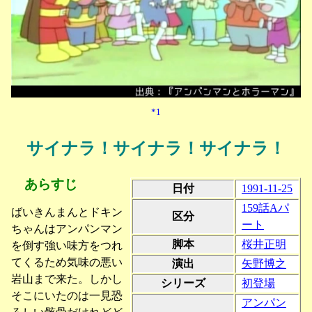
*1
サイナラ！サイナラ！サイナラ！
あらすじ
日付
1991-11-25
159話Aパ
ばいきんまんとドキン
区分
ート
ちゃんはアンパンマン
脚本
桜井正明
を倒す強い味方をつれ
てくるため気味の悪い
演出
矢野博之
岩山まで来た。しかし
シリーズ
初登場
そこにいたのは一見恐
アンパン