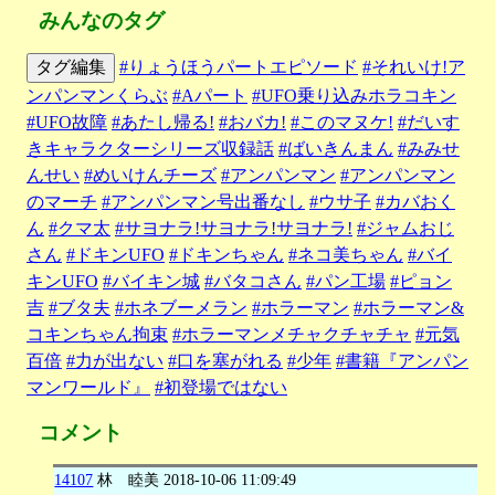
みんなのタグ
タグ編集
#りょうほうパートエピソード
#それいけ!ア
ンパンマンくらぶ
#Aパート
#UFO乗り込みホラコキン
#UFO故障
#あたし帰る!
#おバカ!
#このマヌケ!
#だいす
きキャラクターシリーズ収録話
#ばいきんまん
#みみせ
んせい
#めいけんチーズ
#アンパンマン
#アンパンマン
のマーチ
#アンパンマン号出番なし
#ウサ子
#カバおく
ん
#クマ太
#サヨナラ!サヨナラ!サヨナラ!
#ジャムおじ
さん
#ドキンUFO
#ドキンちゃん
#ネコ美ちゃん
#バイ
キンUFO
#バイキン城
#バタコさん
#パン工場
#ピョン
吉
#ブタ夫
#ホネブーメラン
#ホラーマン
#ホラーマン&
コキンちゃん拘束
#ホラーマンメチャクチャチャ
#元気
百倍
#力が出ない
#口を塞がれる
#少年
#書籍『アンパン
マンワールド』
#初登場ではない
コメント
14107
林 睦美
2018-10-06 11:09:49