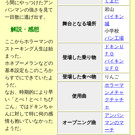
くまた
う間にやっつけたアン
岩山
パンマンの強さを見て
バイキン
一目散に逃げ出す。
舞台となる場所
城
解説・感想
小学校
パン工場
ここからホラーマンの
ドキンＵ
ストーキング人生は始
ＦＯ
まった。
登場した乗り物
バイキン
ホネブーメランなどの
ＵＦＯ
基本設定もこのころか
登場した食べ物
りんご
らすでにできていたよ
うだ。
ホラーマ
なお、時期的により早
ンメチャ
使用曲
い「とべ！とべ！ちび
クチャチ
ごん」ではドキンちゃ
ャ
んに対して特に何の感
アンパン
情も抱いていなかった
オープニング曲
マンのマ
ようだ。
ーチ