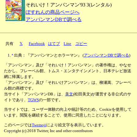
それいけ！アンパンマン'93 3(レンタル)
ぽすれんの商品ページへ
アンパンマンDBで調べる
共有
𝕏
Facebook
はてブ
Line
コピー
*
出典：『アンパンマンとホラーマン』
(
アンパンマンDBで調べる
)
「アンパンマン」及び「それいけ！アンパンマン」の著作権は、やなせ
たかし、フレーベル館、トムス・エンタテインメント、日本テレビ放送
網に帰属します。
「アンパンマン」及び「それいけアンパンマン」は、柳瀬嵩、フレーベ
ル館の商標です。
当サイト「アンパンマンDB」は、
美文
(松田美文)が運営する非公式のサ
イトであり、
TGWS
の一部です。
当サイトでは、ユーザー体験の向上や統計等のため、Cookieを使用して
います。閲覧を継続することで、使用に同意したことになります。
このページでは
Twemoji
により絵文字を表示しています。
Copyright (c) 2018 Twitter, Inc and other contributors