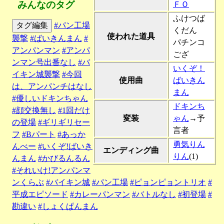
みんなのタグ
ＦＯ
ふけつば
タグ編集
#パン工場
くだん
使われた道具
襲撃
#ばいきんまん
#
パチンコ
アンパンマン
#アンパ
ござ
ンマン号出番なし
#バ
いくぞ！
イキン城襲撃
#今回
使用曲
ばいきん
は、アンパンチはなし
まん
#優しいドキンちゃん
ドキンち
#顔交換無し
#1回だけ
変装
ゃん
→予
の登場
#ギリギリセー
言者
フ
#Bパート
#あっか
勇気りん
んべー
#いくぞ!ばいき
エンディング曲
りん
(1)
んまん
#かびるんるん
#それいけ!アンパンマ
ンくらぶ
#バイキン城
#パン工場
#ピョンピョントリオ
#
平成エピソード
#カレーパンマン
#バトルなし
#初登場
#
勘違い
#しょくぱんまん