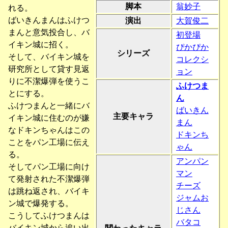
脚本
翁妙子
れる。
ばいきんまんはふけつ
演出
大賀俊二
まんと意気投合し、バ
初登場
イキン城に招く。
ぴかぴか
シリーズ
そして、バイキン城を
コレクシ
研究所として貸す見返
ョン
りに不潔爆弾を使うこ
ふけつま
とにする。
ん
ふけつまんと一緒にバ
ばいきん
主要キャラ
イキン城に住むのが嫌
まん
なドキンちゃんはこの
ドキンち
ことをパン工場に伝え
ゃん
る。
アンパン
そしてパン工場に向け
マン
て発射された不潔爆弾
チーズ
は跳ね返され、バイキ
ジャムお
ン城で爆発する。
じさん
こうしてふけつまんは
バタコ
バイキン城から追い出