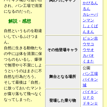
関わったキャラ
かびるん
され、パン工場で清潔
るん
になるのだった。
カレーパ
ンマン
解説・感想
しょくぱ
自然というものを勘違
んまん
いしているふけつま
ピョン吉
ん。
ウサコ
自然に生きる動物たち
その他登場キャラ
ウサオ
の中には体を清潔に保
カバオ
つものもいるし、爆弾
くまた
で無理やり不潔にしよ
公園
うというのはまさに不
パン工場
自然な行為だろう。
舞台となる場所
バイキン
そして最後は「自然」
城
に放っておいたマント
バイキン
が腐り落ちて飛べなく
ＵＦＯ
なってしまった。
登場した乗り物
ドキンＵ