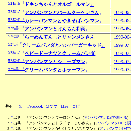
524話B『
ドキンちゃんとオルゴールマン
』
525話A『
アンパンマンとバームクーヘンさん
1999-06
』
525話B『
カレーパンマンとやきそばパンマン
1999-06
』
526話A『
アンパンマンとけんちん和尚
1999-06
』
526話B『
らーめんてんしとリャンメンさん
1999-06
』
527話『
クリームパンダとハンバーガーキッド
1999-07
』
528話A『
ベビードーナツとクリームパンダ
1999-07
』
528話B『
アンパンマンとシューズマン
1999-07
』
529話A『
クリームパンダとホラーマン
1999-07
』
共有
𝕏
Facebook
はてブ
Line
コピー
*
出典：『アンパンマンとウーロンさん』
(
アンパンマンDBで調べる
)
*
出典：『アンパンマンとドライヤーじいさん』
(
アンパンマンDBで
*
出典：『アンパンマンとかいけつナガネギマン』
(
アンパンマンDB