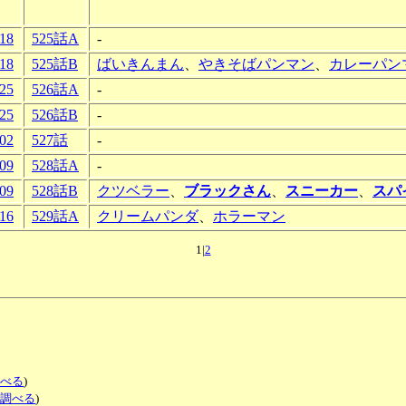
-18
525話A
-
-18
525話B
ばいきんまん
、
やきそばパンマン
、
カレーパン
-25
526話A
-
-25
526話B
-
-02
527話
-
-09
528話A
-
-09
528話B
クツベラー
、
ブラックさん
、
スニーカー
、
スパ
-16
529話A
クリームパンダ
、
ホラーマン
1|
2
調べる
)
で調べる
)