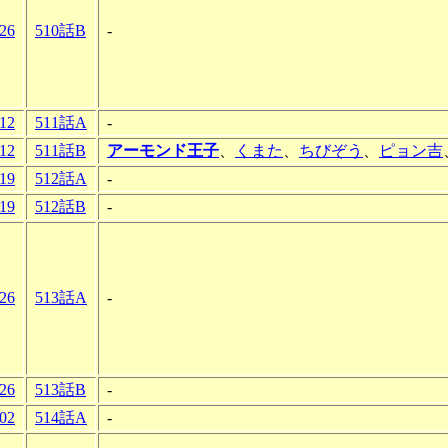
-26
510話B
-
-12
511話A
-
-12
511話B
アーモンド王子
、
くまた
、
ちびぞう
、
ピョン吉
-19
512話A
-
-19
512話B
-
-26
513話A
-
-26
513話B
-
-02
514話A
-