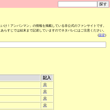
れいけ！アンパンマン」の情報を掲載している非公式のファンサイトです。
にあらすじでは結末まで記述していますのでネタバレにはご注意ください。
(
設定
)
記入
未
未
未
未