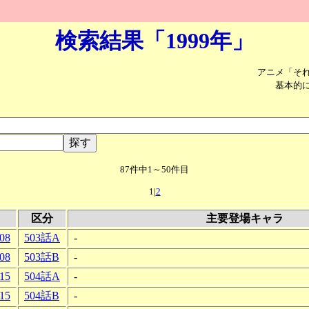
検索結果「1999年」
アニメ「そ
基本的
87件中1～50件目
1|
2
区分
主要登場キャラ
-08
503話A
-
-08
503話B
-
-15
504話A
-
-15
504話B
-