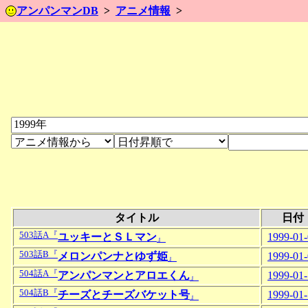
アンパンマンDB
アニメ情報
タイトル
日付
503話A『
ユッキーとＳＬマン
1999-01
』
503話B『
メロンパンナとゆず姫
1999-01
』
504話A『
アンパンマンとアロエくん
1999-01
』
504話B『
チーズとチーズバケット号
1999-01
』