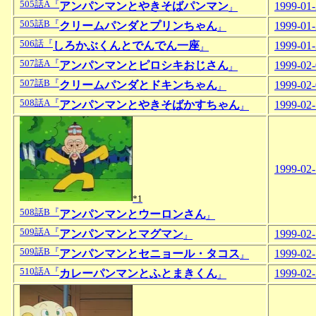
505話A『
アンパンマンとやきそばパンマン
1999-01
』
505話B『
クリームパンダとプリンちゃん
1999-01
』
506話『
しろかぶくんとでんでん一座
1999-01
』
507話A『
アンパンマンとピロシキおじさん
1999-02
』
507話B『
クリームパンダとドキンちゃん
1999-02
』
508話A『
アンパンマンとやきそばかすちゃん
1999-02
』
1999-02
*1
508話B『
アンパンマンとウーロンさん
』
509話A『
アンパンマンとマグマン
1999-02
』
509話B『
アンパンマンとセニョール・タコス
1999-02
』
510話A『
カレーパンマンとふとまきくん
1999-02
』