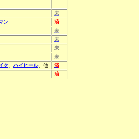
未
マン
済
未
未
未
未
イク
、
ハイヒール
、他
済
済