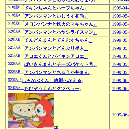
』
518話B『
ドキンちゃんとハーブちゃん
1999-04
』
519話A『
アンパンマンといしうす和尚
1999-05
』
519話B『
メロンパンナと鉄火のマキちゃん
1999-05
』
520話A『
アンパンマンとハヤシライスマン
1999-05
』
520話B『
てんどんまんとてんむすちゃん
1999-05
』
521話A『
アンパンマンとどんぶり星人
1999-05
』
521話B『
アロエくんとバイキンアロエ
1999-05
』
522話A『
ばいきんまんとチーズバケット号
1999-05
』
522話B『
アンパンマンとちゅうか丼まん
1999-05
』
523話『
しろかぶくん、故郷へかえる
1999-06
』
524話A『
ちびぞうくんとクツベラー
1999-06-
』
1999-06-
*6