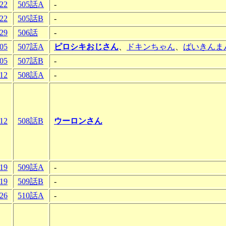
-22
505話A
-
-22
505話B
-
-29
506話
-
-05
507話A
ピロシキおじさん
、
ドキンちゃん
、
ばいきんま
-05
507話B
-
-12
508話A
-
-12
508話B
ウーロンさん
-19
509話A
-
-19
509話B
-
-26
510話A
-