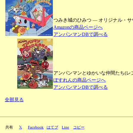
つみき城のひみつ ― オリジナル・
Amazonの商品ページへ
アンパンマンDBで調べる
アンパンマンとゆかいな仲間たち(レ
ぽすれんの商品ページへ
アンパンマンDBで調べる
全部見る
共有
𝕏
Facebook
はてブ
Line
コピー