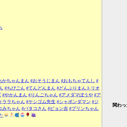
ち
あかちゃんまん
#おそうじまん
#おもちゃてんし
#
ん
#ちびごん
#てんどんまん
#どんぶりまんトリオ
ズ
#やかんまん
#りんごちゃん
#アメダマぼうや
#ア
キララちゃん
#ケシゴム先生
#シャボンダマン
#ジ
関わっ
コみちゃん
#バタコさん
#ピョン吉
#プリンちゃん
た