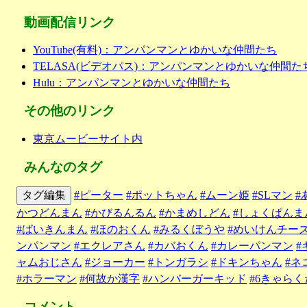
動画配信リンク
YouTube(有料)：アンパンマンとゆかいな仲間たち
TELASA(ビデオパス)：アンパンマンとゆかいな仲間た
Hulu：アンパンマンとゆかいな仲間たち
その他のリンク
東京ムービーサイト内
みんなのタグ
タグ編集
#ピーター
#ポットちゃん
#ムーン姫
#SLマン
#
かつどんまん
#かびるんるん
#かまめしどん
#しょくぱんま
#ばいきんまん
#ほのおくん
#みるくぼうや
#めいけんチー
ンパンマン
#エクレアさん
#カバおくん
#カレーパンマン
#
ャムおじさん
#ジョーカー
#トンガラシ
#ドキンちゃん
#ネ
#ホラーマン
#何故か漢字
#ハンバーガーキッド
#6きゃらく
コメント