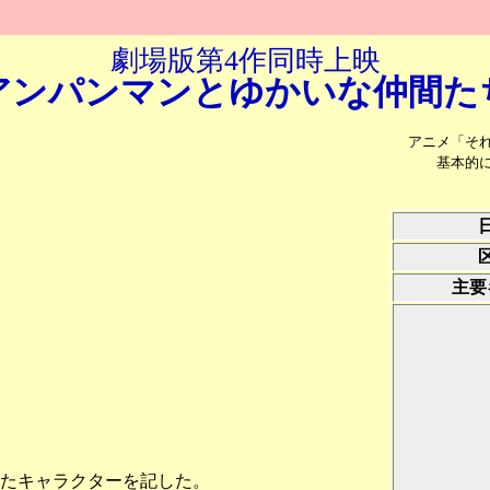
劇場版第4作同時上映
アンパンマンと
ゆかいな
仲間た
アニメ「そ
基本的
主要
たキャラクターを記した。