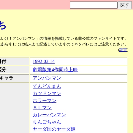
ち
れいけ！アンパンマン」の情報を掲載している非公式のファンサイトです。
にあらすじでは結末まで記述していますのでネタバレにはご注意ください。
(
設定
)
日付
1992-03-14
区分
劇場版第4作同時上映
キャラ
アンパンマン
てんどんまん
カツドンマン
ホラーマン
ＳＬマン
カレーパンマン
りんごちゃん
ヤーダ国のヤーダ姫