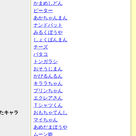
かまめしどん
ピーター
あかちゃんまん
ナンドバット
みるくぼうや
しょくぱんまん
チーズ
バタコ
トンガラシ
おそうじまん
かびるんるん
キララちゃん
プリンちゃん
エクレアさん
Ｔシャツくん
たキャラ
おもちゃてんし
マイちゃん
あめだまぼうや
ムーン姫