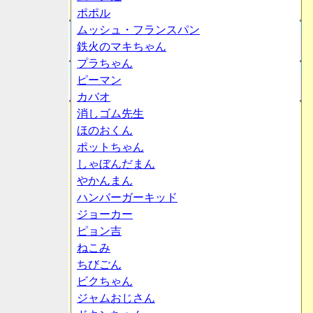
ポポル
ムッシュ・フランスパン
鉄火のマキちゃん
プラちゃん
ピーマン
カバオ
消しゴム先生
ほのおくん
ポットちゃん
しゃぼんだまん
やかんまん
ハンバーガーキッド
ジョーカー
ピョン吉
ねこみ
ちびごん
ビクちゃん
ジャムおじさん