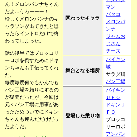
ん！メロンパンナちゃん
マン
だよ…うわーーー！
バタコ
関わったキャラ
珍しくメロンパンナのキ
メロンパ
ャラソンが出てきたと思
ンナ
ったらイントロだけで終
ジャムお
わってしまった。
じさん
チーズ
話の後半ではブロッコリ
バイキン
ーロボを倒すためにドキ
城
ンちゃんも手伝ってくれ
舞台となる場所
サラダ畑
た。
パン工場
毎度毎度何でもかんでも
パン工場を頼りにするの
バイキン
が疑問だったが、今回は
ＵＦＯ
元々パン工場に用事があ
ドキンＵ
ったためついでにドキン
ＦＯ
登場した乗り物
ちゃんも運んだだけだっ
ブロッコ
たようだ。
リーロボ
アンパン