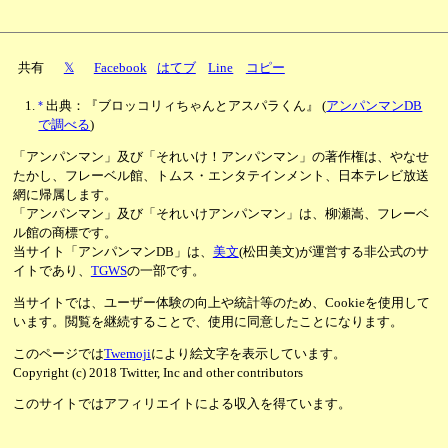
共有
𝕏
Facebook
はてブ
Line
コピー
*
出典：『ブロッコリィちゃんとアスパラくん』
(
アンパンマンDB
で調べる
)
「アンパンマン」及び「それいけ！アンパンマン」の著作権は、やなせ
たかし、フレーベル館、トムス・エンタテインメント、日本テレビ放送
網に帰属します。
「アンパンマン」及び「それいけアンパンマン」は、柳瀬嵩、フレーベ
ル館の商標です。
当サイト「アンパンマンDB」は、
美文
(松田美文)が運営する非公式のサ
イトであり、
TGWS
の一部です。
当サイトでは、ユーザー体験の向上や統計等のため、Cookieを使用して
います。閲覧を継続することで、使用に同意したことになります。
このページでは
Twemoji
により絵文字を表示しています。
Copyright (c) 2018 Twitter, Inc and other contributors
このサイトではアフィリエイトによる収入を得ています。