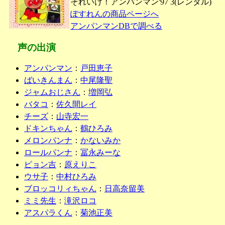
それいけ！アンパンマン'97 3(レンタル)
ぽすれんの商品ページへ
アンパンマンDBで調べる
声の出演
アンパンマン
：
戸田恵子
ばいきんまん
：
中尾隆聖
ジャムおじさん
：
増岡弘
バタコ
：
佐久間レイ
チーズ
：
山寺宏一
ドキンちゃん
：
鶴ひろみ
メロンパンナ
：
かないみか
ロールパンナ
：
冨永みーな
ピョン吉
：
原えりこ
ウサ子
：
中村ひろみ
ブロッコリィちゃん
：
日高奈留美
ミミ先生
：
滝沢ロコ
アスパラくん
：
菊池正美