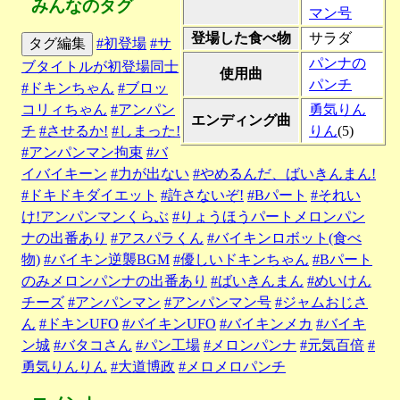
みんなのタグ
マン号
登場した食べ物
サラダ
タグ編集
#初登場
#サ
パンナの
ブタイトルが初登場同士
使用曲
パンチ
#ドキンちゃん
#ブロッ
コリィちゃん
#アンパン
勇気りん
エンディング曲
チ
#させるか!
#しまった!
りん
(5)
#アンパンマン拘束
#バ
イバイキーン
#力が出ない
#やめるんだ、ばいきんまん!
#ドキドキダイエット
#許さないぞ!
#Bパート
#それい
け!アンパンマンくらぶ
#りょうほうパートメロンパン
ナの出番あり
#アスパラくん
#バイキンロボット(食べ
物)
#バイキン逆襲BGM
#優しいドキンちゃん
#Bパート
のみメロンパンナの出番あり
#ばいきんまん
#めいけん
チーズ
#アンパンマン
#アンパンマン号
#ジャムおじさ
ん
#ドキンUFO
#バイキンUFO
#バイキンメカ
#バイキ
ン城
#バタコさん
#パン工場
#メロンパンナ
#元気百倍
#
勇気りんりん
#大道博政
#メロメロパンチ