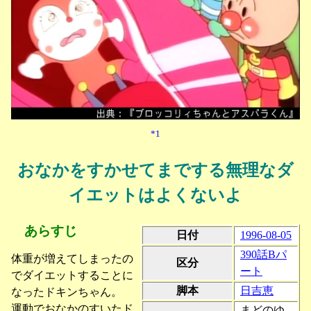
*1
おなかをすかせてまでする無理なダ
イエットはよくないよ
あらすじ
日付
1996-08-05
390話Bパ
体重が増えてしまったの
区分
ート
でダイエットすることに
脚本
日吉恵
なったドキンちゃん。
運動でおなかのすいたド
まどのゆ