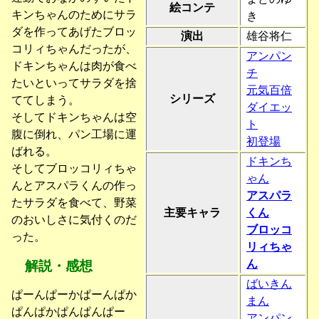
絵コンテ
キンちゃんのためにサラ
き
ダを作ってあげたブロッ
演出
雄谷将仁
コリィちゃんだったが、
アンパン
ドキンちゃんは肉が食べ
チ
たいといってサラダを捨
元気百倍
シリーズ
ててしまう。
ダイエッ
そしてドキンちゃんは空
ト
腹に倒れ、パン工場に運
初登場
ばれる。
ドキンち
そしてブロッコリィちゃ
ゃん
んとアスパラくんの作っ
アスパラ
たサラダを食べて、野菜
主要キャラ
くん
のおいしさに気付くのだ
ブロッコ
った。
リィちゃ
ん
解説・感想
ばいきん
ぱーんぱーかぱーんぱか
まん
ぱんぱかぱんぱんぱー
アンパン