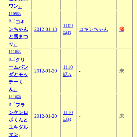
ワン
』
1109話
B『
コキ
1109
ンちゃん
2012-01-13
コキンちゃん
済
話B
と雪まつ
り
』
1110話
A『
クリ
ームパン
1110
2012-01-20
-
未
ダとモッ
話A
チーく
ん
』
1110話
B『
フラ
ンケンロ
1110
2012-01-20
-
未
ボくんと
話B
ユキダル
マン
』