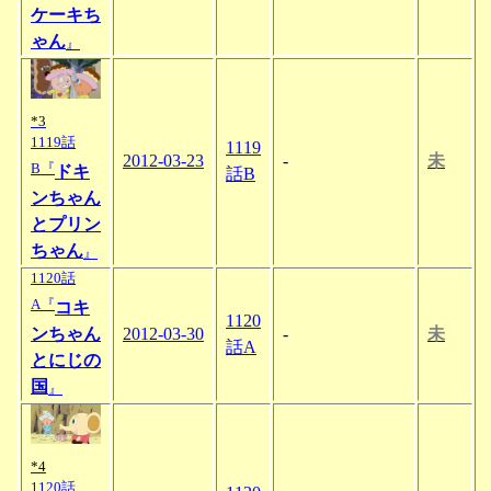
ケーキち
ゃん
』
*3
1119話
1119
2012-03-23
-
未
B『
ドキ
話B
ンちゃん
とプリン
ちゃん
』
1120話
A『
コキ
1120
ンちゃん
2012-03-30
-
未
話A
とにじの
国
』
*4
1120話