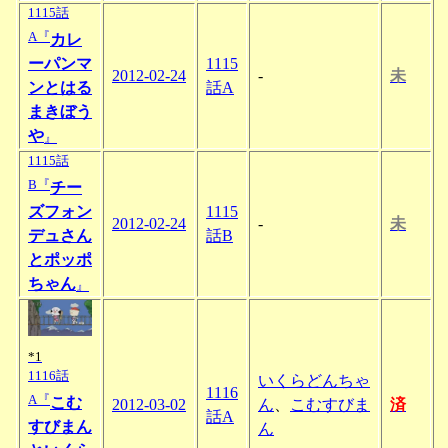
1115話
A『
カレ
ーパンマ
1115
2012-02-24
-
未
ンとはる
話A
まきぼう
や
』
1115話
B『
チー
ズフォン
1115
2012-02-24
-
未
デュさん
話B
とポッポ
ちゃん
』
*1
1116話
いくらどんちゃ
1116
A『
こむ
2012-03-02
ん
、
こむすびま
済
話A
すびまん
ん