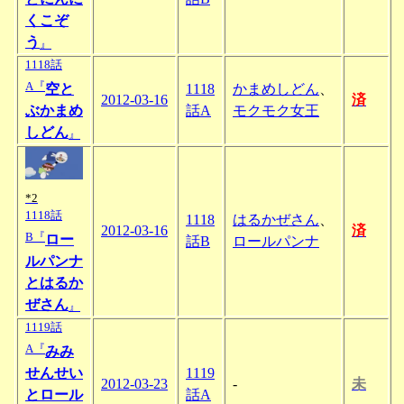
くこぞ
う
』
1118話
A『
空と
1118
かまめしどん
、
2012-03-16
済
ぶかまめ
話A
モクモク女王
しどん
』
*2
1118話
1118
はるかぜさん
、
2012-03-16
済
B『
ロー
話B
ロールパンナ
ルパンナ
とはるか
ぜさん
』
1119話
A『
みみ
せんせい
1119
2012-03-23
-
未
とロール
話A