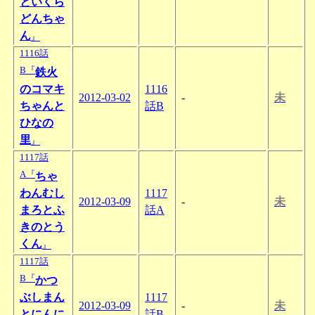
といくら
どんちゃ
ん
』
1116話
B『
鉄火
のコマキ
1116
2012-03-02
-
未
ちゃんと
話B
ひなの
里
』
1117話
A『
ちゃ
わんむし
1117
2012-03-09
-
未
まろとふ
話A
きのとう
くん
』
1117話
B『
かつ
ぶしまん
1117
2012-03-09
-
未
とにんに
話B