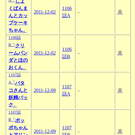
A『
しょ
くぱんま
1106
2011-12-02
-
未
んとカッ
話A
プケーキ
ちゃん
』
1106話
B『
クリ
1106
ームパン
2011-12-02
-
未
話B
ダとほの
おくん
』
1107話
A『
バタ
1107
コさんと
2011-12-09
-
未
話A
妖精バッ
ク
』
1107話
B『
ポッ
ポちゃん
1107
2011-12-09
-
未
とアリン
話B