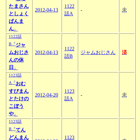
たまさん
1122
2012-04-13
-
未
としょく
話A
ぱんま
ん
』
1122話
B『
ジャ
1122
ムおじさ
2012-04-13
ジャムおじさん
済
話B
んの休
日
』
1123話
A『
おむ
すびまん
1123
2012-04-20
-
未
とたけの
話A
こぼう
や
』
1123話
B『
てん
どんまん
1123