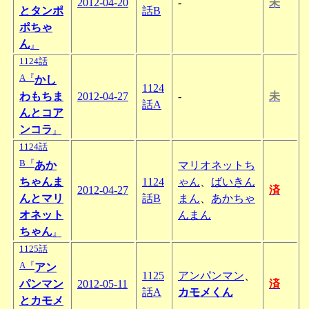
2012-04-20
-
未
とタンポ
話B
ポちゃ
ん
』
1124話
A『
かし
1124
わもちま
2012-04-27
-
未
話A
んとコア
ンコラ
』
1124話
B『
あか
マリオネットち
ちゃんま
1124
ゃん
、
ばいきん
2012-04-27
済
んとマリ
話B
まん
、
あかちゃ
オネット
んまん
ちゃん
』
1125話
A『
アン
1125
アンパンマン
、
パンマン
2012-05-11
済
話A
カモメくん
とカモメ