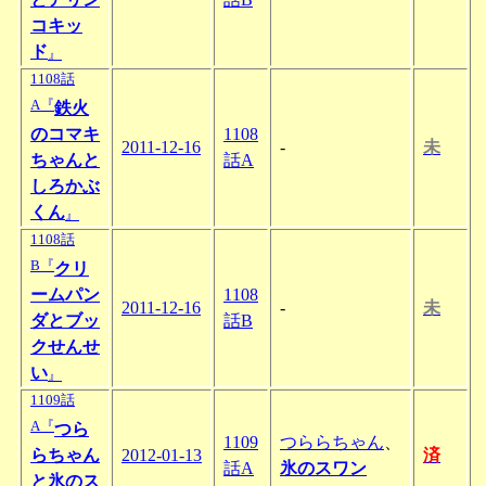
コキッ
ド
』
1108話
A『
鉄火
のコマキ
1108
2011-12-16
-
未
ちゃんと
話A
しろかぶ
くん
』
1108話
B『
クリ
ームパン
1108
2011-12-16
-
未
ダとブッ
話B
クせんせ
い
』
1109話
A『
つら
1109
つららちゃん
、
らちゃん
2012-01-13
済
話A
氷のスワン
と氷のス