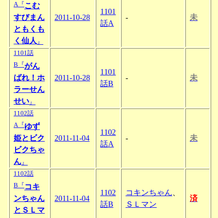
A『
こむ
1101
すびまん
2011-10-28
-
未
話A
ともくも
く仙人
』
1101話
B『
がん
1101
ばれ！ホ
2011-10-28
-
未
話B
ラーせん
せい
』
1102話
A『
ゆず
1102
姫とビク
2011-11-04
-
未
話A
ビクちゃ
ん
』
1102話
B『
コキ
1102
コキンちゃん
、
ンちゃん
2011-11-04
済
話B
ＳＬマン
とＳＬマ