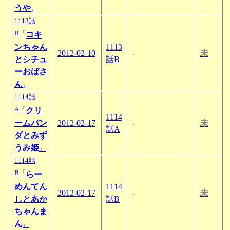
うや
』
1113話
B『
コキ
ンちゃん
1113
2012-02-10
-
未
とシチュ
話B
ーおばさ
ん
』
1114話
A『
クリ
1114
ームパン
2012-02-17
-
未
話A
ダとみず
うみ姫
』
1114話
B『
らー
めんてん
1114
2012-02-17
-
未
しとあか
話B
ちゃんま
ん
』