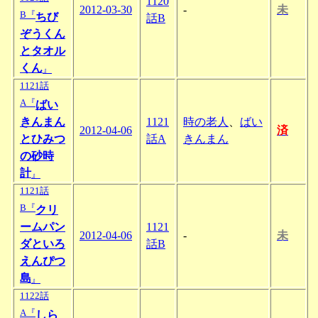
1120
2012-03-30
-
未
B『
ちび
話B
ぞうくん
とタオル
くん
』
1121話
A『
ばい
きんまん
1121
時の老人
、
ばい
2012-04-06
済
とひみつ
話A
きんまん
の砂時
計
』
1121話
B『
クリ
ームパン
1121
2012-04-06
-
未
ダといろ
話B
えんぴつ
島
』
1122話
A『
しら