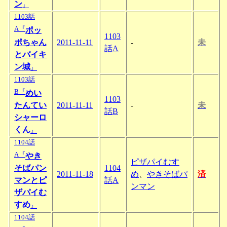
ン
』
1103話
A『
ポッ
1103
ポちゃん
2011-11-11
-
未
話A
とバイキ
ン城
』
1103話
B『
めい
1103
たんてい
2011-11-11
-
未
話B
シャーロ
くん
』
1104話
A『
やき
ピザパイむす
そばパン
1104
2011-11-18
め
、
やきそばパ
済
マンとピ
話A
ンマン
ザパイむ
すめ
』
1104話