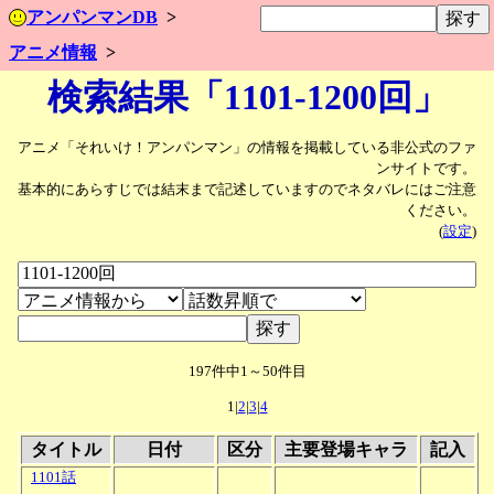
アンパンマンDB
アニメ情報
検索結果「1101-1200回」
アニメ「それいけ！アンパンマン」の情報を掲載している非公式のファ
ンサイトです。
基本的にあらすじでは結末まで記述していますのでネタバレにはご注意
ください。
(
設定
)
197件中1～50件目
1|
2
|
3
|
4
タイトル
日付
区分
主要登場キャラ
記入
1101話