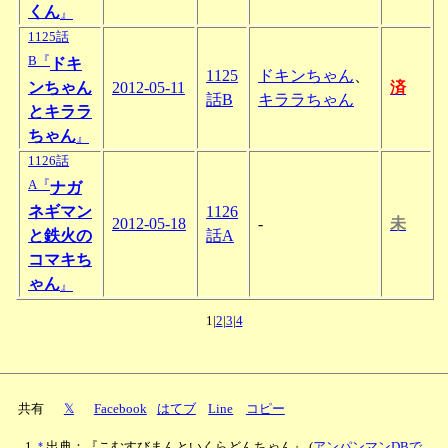
くん
』
1125話
B『
ドキ
1125
ドキンちゃん
、
ンちゃん
2012-05-11
済
話B
キララちゃん
とキララ
ちゃん
』
1126話
A『
ナガ
ネギマン
1126
2012-05-18
-
未
と鉄火の
話A
コマキち
ゃん
』
1|
2
|
3
|
4
共有
𝕏
Facebook
はてブ
Line
コピー
*
出典：『こむすびまんといくらどんちゃん』
(
アンパンマンDBで