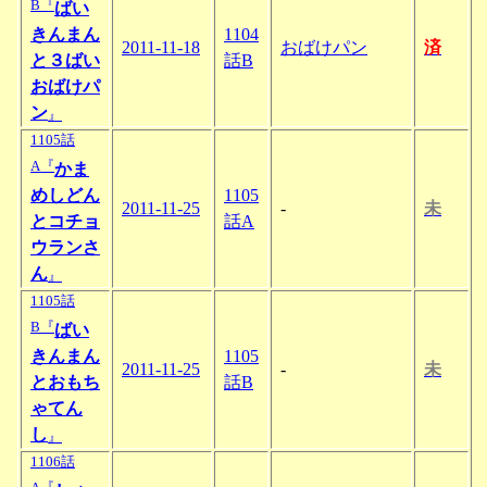
B『
ばい
きんまん
1104
2011-11-18
おばけパン
済
と３ばい
話B
おばけパ
ン
』
1105話
A『
かま
めしどん
1105
2011-11-25
-
未
とコチョ
話A
ウランさ
ん
』
1105話
B『
ばい
きんまん
1105
2011-11-25
-
未
とおもち
話B
ゃてん
し
』
1106話