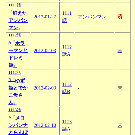
1111話
『
消えた
1111
2012-01-27
アンパンマン
済
アンパン
話
マン
』
1112話
A『
ホラ
1112
ーマンと
2012-02-03
-
未
話A
ドレミ
姫
』
1112話
B『
ゆず
1112
姫とでか
2012-02-03
-
未
話B
こ母さ
ん
』
1113話
A『
メロ
1113
ンパンナ
2012-02-10
-
未
話A
とらんぼ