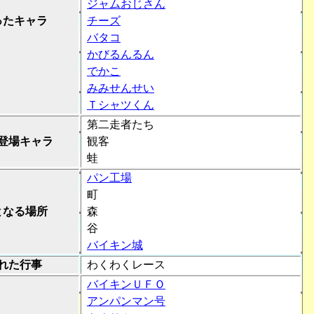
ジャムおじさん
ったキャラ
チーズ
バタコ
かびるんるん
でかこ
みみせんせい
Ｔシャツくん
第二走者たち
登場キャラ
観客
蛙
パン工場
町
となる場所
森
谷
バイキン城
れた行事
わくわくレース
バイキンＵＦＯ
アンパンマン号