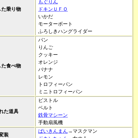
もぐりん
した乗り物
ドキンＵＦＯ
いかだ
モーターボート
ふろしきハングライダー
パン
りんご
クッキー
オレンジ
した食べ物
バナナ
レモン
トロフィーパン
ミニトロフィーパン
ピストル
ベルト
れた道具
鉄骨マシーン
手動扇風機
ばいきんまん
→マスクマン
変装