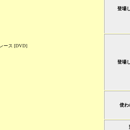
登場
ス [DVD]
登場
使わ