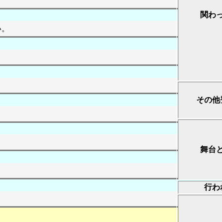
関わ
い。
その他
舞台
行わ