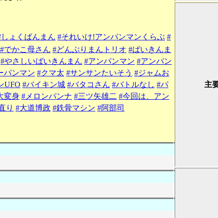
#しょくぱんまん
#それいけ!アンパンマンくらぶ
#
#でかこ母さん
#どんぶりまんトリオ
#ばいきんま
#やさしいばいきんまん
#アンパンマン
#アンパン
ーパンマン
#クマ太
#サンサンたいそう
#ジャムお
ンUFO
#バイキン城
#バタコさん
#バトルなし
#パ
主
大変身
#メロンパンナ
#三ツ矢雄二
#今回は、アン
直り
#大道博政
#鉄骨マシン
#阿部司