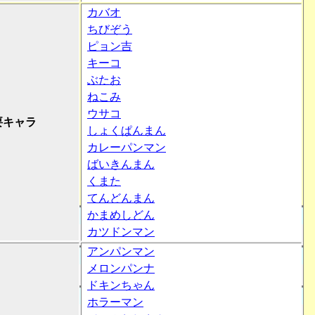
カバオ
ちびぞう
ピョン吉
キーコ
ぶたお
ねこみ
ウサコ
要キャラ
しょくぱんまん
カレーパンマン
ばいきんまん
くまた
てんどんまん
かまめしどん
カツドンマン
アンパンマン
メロンパンナ
ドキンちゃん
ホラーマン