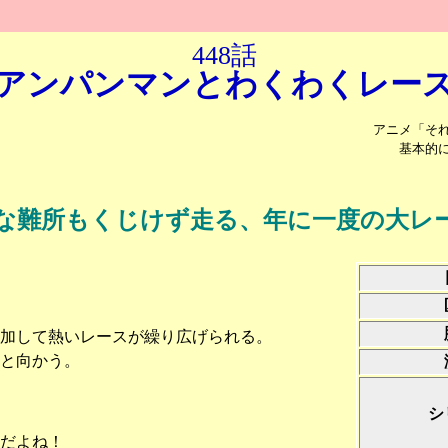
448話
アンパンマンと
わくわくレー
アニメ「そ
基本的
な難所もくじけず走る、年に一度の大レ
加して熱いレースが繰り広げられる。
と向かう。
シ
だよね！