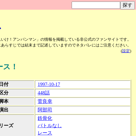
ス
れいけ！アンパンマン」の情報を掲載している非公式のファンサイトです。
にあらすじでは結末まで記述していますのでネタバレにはご注意ください。
(
設定
)
ース！
日付
1997-10-17
区分
448話
脚本
菅良幸
演出
阿部司
鉄骨化
リーズ
バトルなし
レース