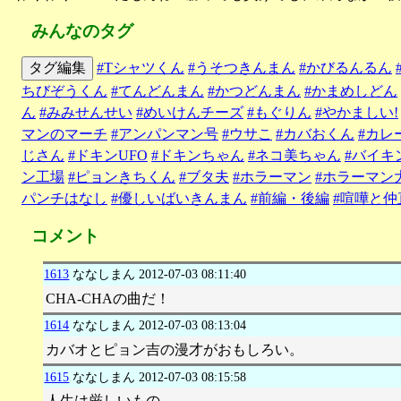
みんなのタグ
タグ編集
#Tシャツくん
#うそつきんまん
#かびるんるん
ちびぞうくん
#てんどんまん
#かつどんまん
#かまめしどん
ん
#みみせんせい
#めいけんチーズ
#もぐりん
#やかましい!
マンのマーチ
#アンパンマン号
#ウサこ
#カバおくん
#カレ
じさん
#ドキンUFO
#ドキンちゃん
#ネコ美ちゃん
#バイキ
ン工場
#ピョンきちくん
#ブタ夫
#ホラーマン
#ホラーマン
パンチはなし
#優しいばいきんまん
#前編・後編
#喧嘩と仲
コメント
1613
ななしまん
2012-07-03 08:11:40
CHA-CHAの曲だ！
1614
ななしまん
2012-07-03 08:13:04
カバオとピョン吉の漫才がおもしろい。
1615
ななしまん
2012-07-03 08:15:58
人生は厳しいもの。